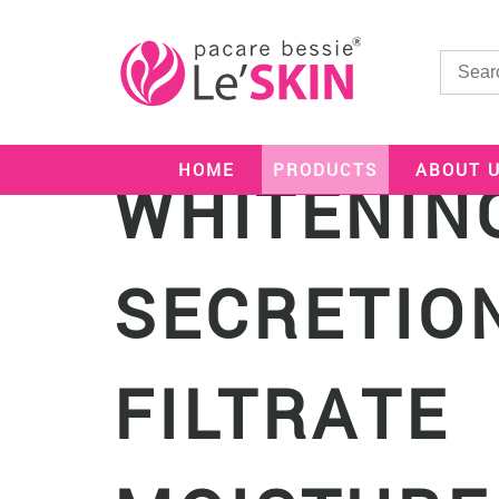
HOME
PRODUCTS
SNAIL SERIES
LE’ SKIN S
HOME
PRODUCTS
ABOUT 
WHITENIN
SNAIL SERIES
HAPPY MILK
SECRETIO
SERIES
WHITENING
SERIES
FILTRATE
BIRD'S NEST
SERIES
SUNSCREEN