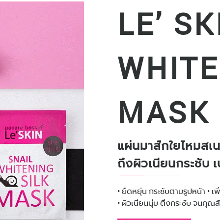
LE’ SK
WHITE
MASK
แผ่นมาส์กใยไหมสเนล 
ถึงผิวเนียนกระชับ
• ยืดหยุ่น กระชับตามรูปหน้า • เพ
• ผิวเนียนนุ่ม ตึงกระชับ จนคุณสั