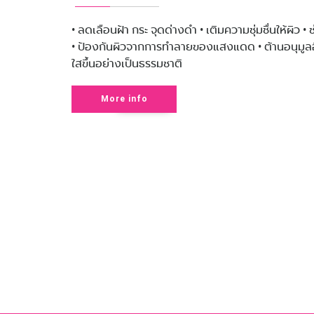
• ลดเลือนฝ้า กระ จุดด่างดำ • เติมความชุ่มชื่นให้ผ
• ป้องกันผิวจากการทำลายของแสงแดด • ต้านอนุมูลอิส
ใสขึ้นอย่างเป็นธรรมชาติ
More info