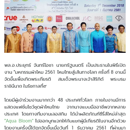
พล.อ.ประยุทธ์ จันทร์โอชา นายกรัฐมนตรี เป็นประธานในพิธีเปิด
งาน "มหกรรมผ้าไหม 2561 ไหมไทยสู่เส้นทางโลก ครั้งที่ 8 งานนี้
จัดขึ้นเพื่อเทิดพระเกียรติ สมเด็จพระนางเจ้าสิริกิต์ พระบรม
ราชินีนาถ ในรัชกาลที่๙
โดยมีผู้เข้าร่วมงานมากกว่า 48 ประเทศทั่วโลก ภายในงานมีการ
แสดงแฟชั่นโชว์ชุดผ้าไหมไทย จากนางแบบมืออาชีพจากหลาย
ประเทศ โดยทางทีมงานเลอสกิน ได้นำผลิตภัณฑ์ซีรี่ส์ใหม่ล่าสุด
"Aqua Bloom"
ไปออกบูทแจกให้กับแขกผู้มีเกียรติในงานอีกด้วย
โดยงานครั้งนี้ได้ถูกจัดขึ้นเมื่อวันที่ 1 ธันวาคม 2561 ที่ผ่านมา