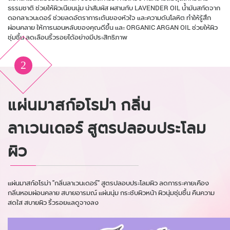
ธรรมชาติ ช่วยให้ผิวเนียนนุ่ม น่าสัมผัส ผสานกับ LAVENDER OIL น้ำมันสกัดจาก
ดอกลาเวนเดอร์ ช่วยลดอัตราการเต้นของหัวใจ และความดันโลหิต ทำให้รู้สึก
ผ่อนคลาย ให้การนอนหลับของคุณดีขึ้น และ ORGANIC ARGAN OIL ช่วยให้ผิว
ชุ่มชื้น ลดเลือนริ้วรอยได้อย่างมีประสิทธิภาพ
2
แผ่นมาสก์อโรม่า กลิ่น
ลาเวนเดอร์ สูตรปลอบประโลม
ผิว
แผ่นมาสก์อโรม่า "กลิ่นลาเวนเดอร์" สูตรปลอบประโลมผิว ลดการระคายเคือง
กลิ่นหอมผ่อนคลาย สบายอารมณ์ แผ่นนุ่ม กระชับผิวหน้า ผิวนุ่มชุ่มชื้น คืนความ
สดใส สบายผิว ริ้วรอยแลดูจางลง