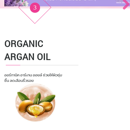
3
ORGANIC
LAVENDER
ORGANIC
LAVENDER
OIL
ARGAN OIL
WATER
น้ำมันสกัดจากดอกลาเวนเดอร์ ช่วยลด
ออร์กานิค อาร์เกน ออยล์ ช่วยให้ผิวชุ่ม
อัตรา การเต้นของหัวใจและความดัน
ชื้น ลดเลือนริ้วรอย
โลหิต ทำให้ รู้สึกผ่อนคลาย ส่งผลให้การ
สารสกัดจากดอกลาเวนเดอร์ออร์แกนิค
นอนหลับดีขึ้น
ช่วยลดการระคายเคือง คืนความสมดุล
ให้ผิวตามธรรมชาติ ให้ผิวเนียนนุ่ม