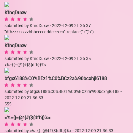
KfnqDuxw
submitted by KfnqDuxw - 2022-12-09 21:36:37
"dfbzzzzzzzzbbbccccdddeeexca".replace("z","o")
KfnqDuxw
submitted by KfnqDuxw - 2022-12-09 21:36:35
<%={{={@{#{${dfb}}%>
bfgx6188%C0%BEz1%C0%BCz2a%90bcxhjl6188
submitted by bfgx6188%C0%BEz1%C0%BCz2a%90bcxhjl6188 -
2022-12-09 21:36:33
555
<%={{={@{#{${dfb}}%>
submitted by <%={{={@{#{${dfb}}%> - 2022-12-09 21:36:33