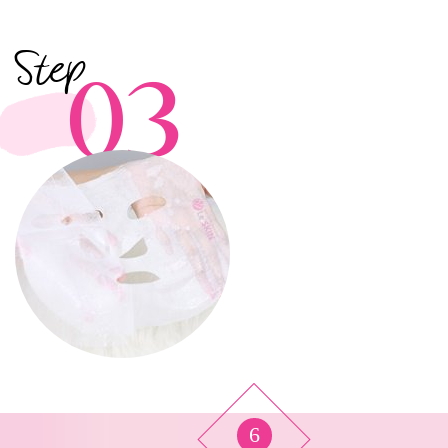
Step
03
6