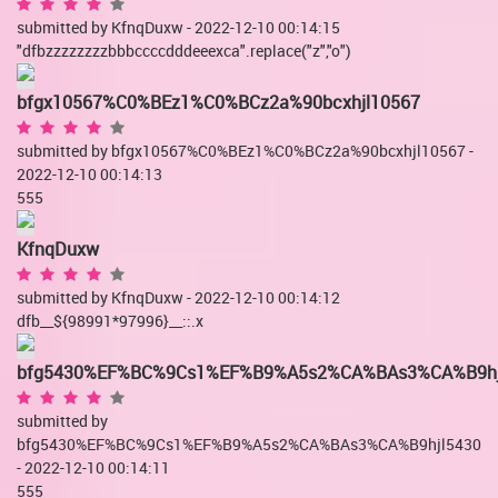
submitted by KfnqDuxw - 2022-12-10 00:14:15
"dfbzzzzzzzzbbbccccdddeeexca".replace("z","o")
bfgx10567%C0%BEz1%C0%BCz2a%90bcxhjl10567
submitted by bfgx10567%C0%BEz1%C0%BCz2a%90bcxhjl10567 -
2022-12-10 00:14:13
555
KfnqDuxw
submitted by KfnqDuxw - 2022-12-10 00:14:12
dfb__${98991*97996}__::.x
bfg5430%EF%BC%9Cs1%EF%B9%A5s2%CA%BAs3%CA%B9hj
submitted by
bfg5430%EF%BC%9Cs1%EF%B9%A5s2%CA%BAs3%CA%B9hjl5430
- 2022-12-10 00:14:11
555