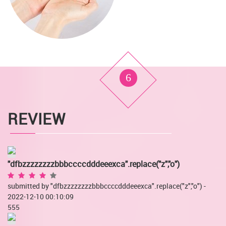
6
REVIEW
"dfbzzzzzzzzbbbccccdddeeexca".replace("z","o")
submitted by "dfbzzzzzzzzbbbccccdddeeexca".replace("z","o") -
2022-12-10 00:10:09
555