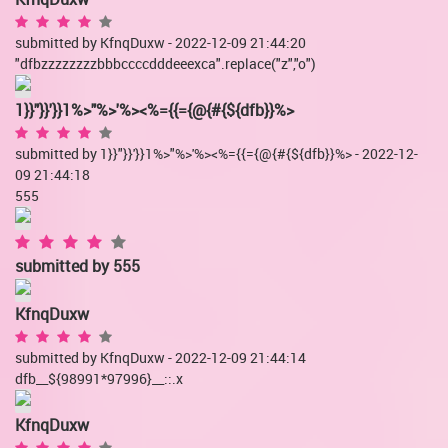
submitted by KfnqDuxw - 2022-12-09 21:44:20
"dfbzzzzzzzzbbbccccdddeeexca".replace("z","o")
1}}"}}'}}1%>"%>'%><%={{={@{#{${dfb}}%>
submitted by 1}}"}}'}}1%>"%>'%><%={{={@{#{${dfb}}%> - 2022-12-
09 21:44:18
555
submitted by
555
KfnqDuxw
submitted by KfnqDuxw - 2022-12-09 21:44:14
dfb__${98991*97996}__::.x
KfnqDuxw