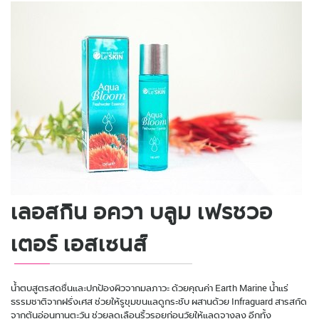
เลอสกิน อควา บลูม เฟรชวอ
เตอร์ เอสเซนส์
น้ำตบสูตรสดชื่นและปกป้องผิวจากมลภาวะ ด้วยคุณค่า Earth Marine น้ำแร่
ธรรมชาติจากฝรั่งเศส ช่วยให้รูขุมขนแลดูกระชับ ผสานด้วย Infraguard สารสกัด
จากต้นอ่อนทานตะวัน ช่วยลดเลือนริ้วรอยก่อนวัยให้แลดูจางลง อีกทั้ง