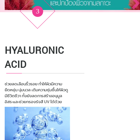
3
EARTH
INFRAGUARD
HYALURONIC
EARLY BOOST
MARINE
ACID
สารสกัดจากต้นอ่อนทานตะวันออร์แกนิ
สารสกัดจากสาหร่าย Jania Rubens ซึ่ง
ค ได้รับรางวัล BSB European
อุดมไปด้วย Taurine มีคุณสมบัติเพิ่ม
Innovation Prize Cosmetics 2017
พลังงานแก่ผิว ทำให้ช่วยคงความชุ่มชื้น
น้ำแร่ธรรมชาติจากฝรั่งเศส ช่วยเติม
ช่วยลดเลือนริ้วรอย ทำให้ผิวมีความ
สาขานวัตกรรมส่วนผสมช่วยลดเลือนริ้ว
ให้ผิวได้ยาวนานยิ่งขึ้น
ความสดชื้นให้ผิว ซึ่งมีผลการทดลอง
ยืดหยุ่น นุ่มนวล เติมความชุ่มชื้นให้ผิวดู
รอยก่อนวัย ปกป้องผิวจากรังสียูวี, รังสี
จากนักวิทยาศาสตร์รองรับว่า เป็น
มีชีวิตชีวา ทั้งยังลดการสร้างอนุมูล
อินฟาเรด และปกป้องผิวจากแสงสีฟ้า
กุญแจสำคัญในการรักษาระดับความชุ่ม
อิสระและช่วยกรองรังสี UV ได้ด้วย
จากหน้าจอมือถือ และคอมพิวเตอร์ อัน
ชื้นของผิวได้ยาวนาน อีกทั้งยังช่วยลด
เป็นสาเหตุของริ้วรอยก่อนวัยได้อย่างมี
เลือนริ้วรอย ทำให้รูขุมขนกระชับขึ้น ทั้ง
ประสิทธิภาพ
แคลเซียมที่มีอยู่ในน้ำแร่ธรรมชาติ ที่จะ
ช่วยคืนแร่ธาตุให้กับผิวทำให้ผิวแข็งแรง
ขึ้นด้วย