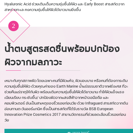
Hyaluronic Acid ช่วยเติมเต็มความชุ่มชื้นให้ผิว และ Early Boost สารสกัดจาก
สาหร่ายทะเล คงความชุ่มชื้นให้ผิวได้ยาวนานยิ่งขึ้น
2
น้ำตบสูตรสดชื่นพร้อมปกป้อง
ผิวจากมลภาวะ
เหมาะกับทุกสภาพผิว โดยเฉพาะคนที่มีผิวแห้ง, ผิวบอบบาง หรือคนที่ต้องการเติม
ความชุ่มชื้นให้ผิว ด้วยคุณค่าของ Earth Marine น้ำแร่ธรรมชาติจากฝรั่งเศส ที่จะ
ช่วยคืนแร่ธาตุให้กับผิว พร้อมเติมความชุ่มชื้นให้ผิวได้ยาวนาน ทำให้ผิวแข็งแรง
เนียนเรียบ กระชับขึ้น/ ปกป้องผิวจากแสงสีฟ้าจากหน้าจอมือถือ และ
คอมพิวเตอร์ อันเป็นสาเหตุของริ้วรอยก่อนวัย ด้วย Infraguard สารสกัดจากต้น
อ่อนทานตะวันออร์แกนิค ซึ่งเป็นสารสกัดที่ได้รับรางวัล BSB European
Innovation Prize Cosmetics 2017 สาขานวัตกรรมที่ช่วยลดเลือนริ้วรอยก่อน
วัย