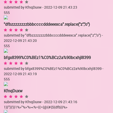
submitted by KfnqDuxw - 2022-12-09 21:43:23
555
"dfbzzzzzzzzbbbccccdddeeexca".replace("z","o")
submitted by "dfbzzzzzzzzbbbccccdddeeexca".replace("z","o") -
2022-12-09 21:43:20
555
bfgx8399%C0%BEz1%C0%BCz2a%90bcxhjl8399
submitted by bfgx8399%C0%BEz1%C0%BCz2a%90bcxhjl8399 -
2022-12-09 21:43:19
555
KfnqDuxw
submitted by KfnqDuxw - 2022-12-09 21:43:16
1}}"}}'}}1%>"%>'%><%={{={@{#{${dfb}}%>